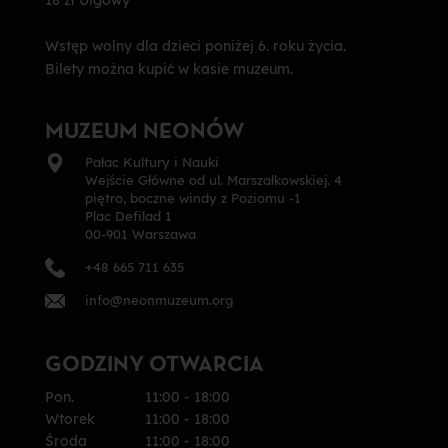
18 zł Ulgowy
Wstęp wolny dla dzieci poniżej 6. roku życia.
Bilety można kupić w kasie muzeum.
MUZEUM NEONÓW
Pałac Kultury i Nauki
Wejście Główne od ul. Marszałkowskiej. 4
piętro, boczne windy z Poziomu -1
Plac Defilad 1
00-901 Warszawa
+48 665 711 635
info@neonmuzeum.org
GODZINY OTWARCIA
Pon.
11:00 - 18:00
Wtorek
11:00 - 18:00
Środa
11:00 - 18:00